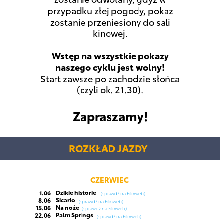
przypadku złej pogody, pokaz
zostanie przeniesiony do sali
kinowej.
Wstęp na wszystkie pokazy
naszego cyklu jest wolny!
Start zawsze po zachodzie słońca
(czyli ok. 21.30).
Zapraszamy!
ROZKŁAD JAZDY
CZERWIEC
Dzikie historie
1.06
(sprawdź na Filmweb)
Sicario
8.06
(sprawdź na Filmweb)
Na noże
15.06
(sprawdź na Filmweb)
Palm Springs
22.06
(sprawdź na Filmweb)