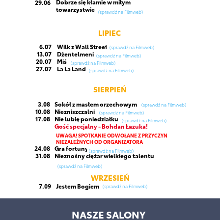
Dobrze się kłamie w miłym
29.06
towarzystwie
(sprawdź na Filmweb)
LIPIEC
6.07
Wilk z Wall Street
(sprawdź na Filmweb)
13.07
Dżentelmeni
(sprawdź na Filmweb)
20.07
Miś
(sprawdź na Filmweb)
27.07
La La Land
(sprawdź na Filmweb)
SIERPIEŃ
3.08
Sokół z masłem orzechowym
(sprawdź na Filmweb)
10.08
Niezniszczalni
(sprawdź na Filmweb)
17.08
Nie lubię poniedziałku
(sprawdź na Filmweb)
Gość specjalny - Bohdan Łazuka!
UWAGA! SPOTKANIE ODWOŁANE Z PRZYCZYN
NIEZALEŻNYCH OD ORGANIZATORA
24.08
Gra fortuny
(sprawdź na Filmweb)
31.08
Nieznośny ciężar wielkiego talentu
(sprawdź na Filmweb)
WRZESIEŃ
7.09
Jestem Bogiem
(sprawdź na Filmweb)
NASZE SALONY